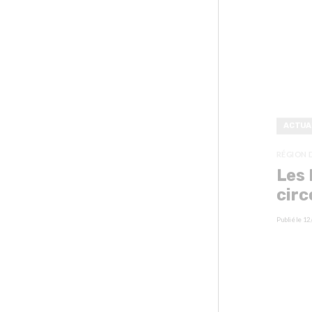
ACTUA
RÉGION 
Les 
circ
Publié le
12