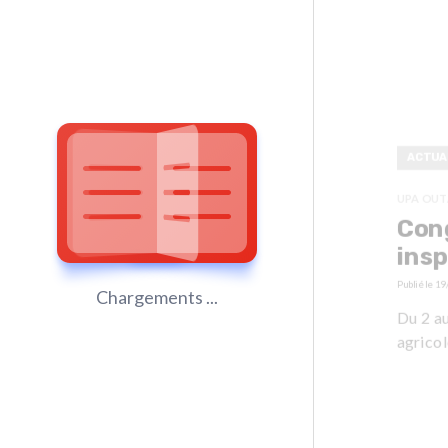
ACTUA
UPA OUT
Cong
insp
Publié le
19
Chargements ...
Du 2 a
agricol