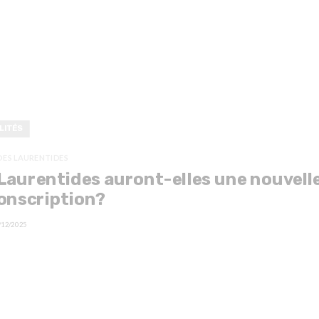
LITÉS
DES LAURENTIDES
Laurentides auront-elles une nouvell
onscription?
/12/2025