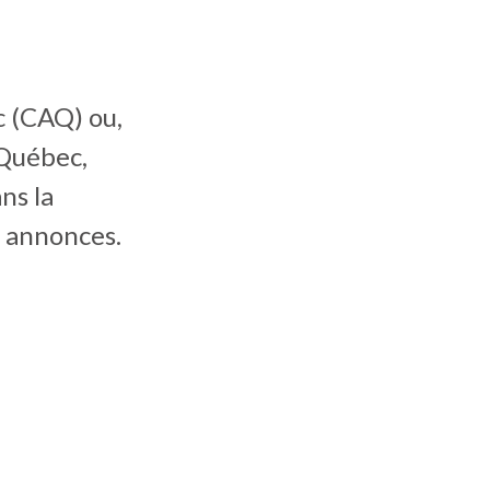
c (CAQ) ou,
 Québec,
ns la
s annonces.