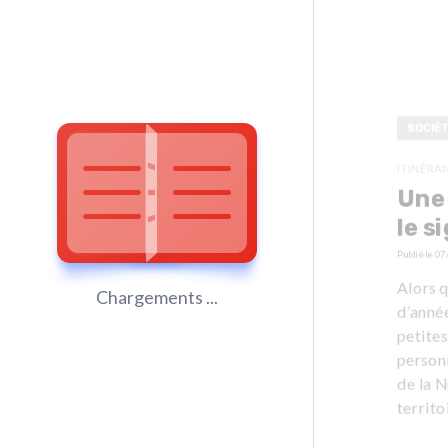
SOCIÉ
ITINÉRA
Une 
le s
Publié le
07
Alors 
Chargements ...
d’anné
petites
personn
de la N
territ