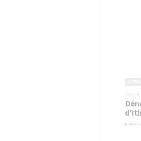
ACTUA
CISSS DE
Dén
d’it
Publié le
27