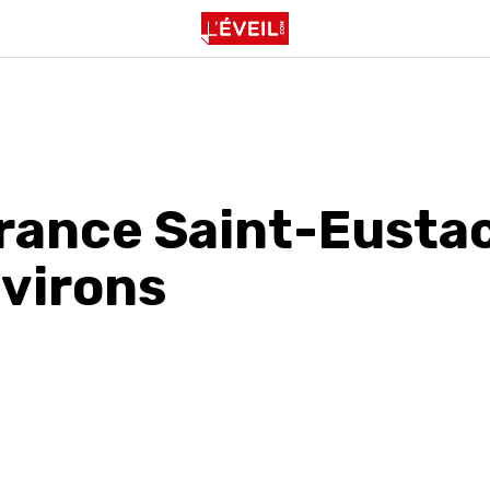
érance Saint-Eusta
nvirons