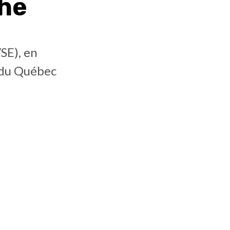
che
VSE), en
e du Québec