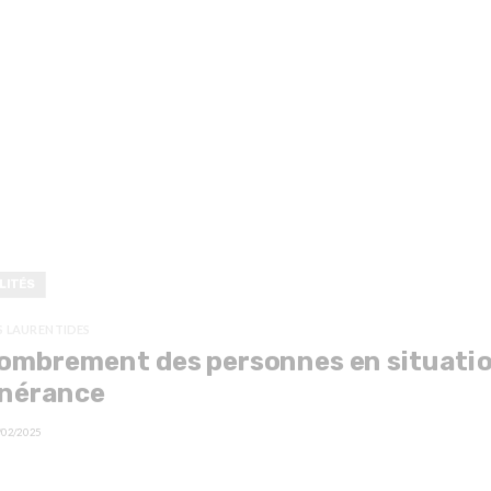
LITÉS
S LAURENTIDES
ombrement des personnes en situati
inérance
/02/2025