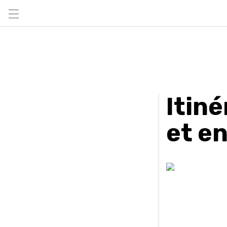
Itin
et e