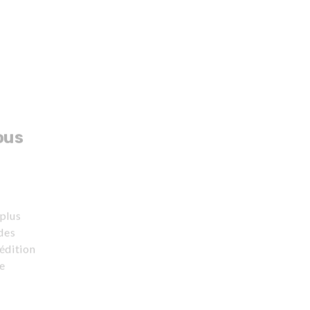
ous
 plus
 des
 édition
le