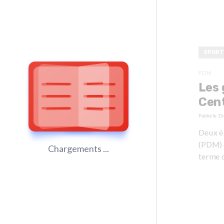
SPORT
PDM
Les 
Cent
Publié le
13
Deux é
(PDM) 
Chargements ...
terme 