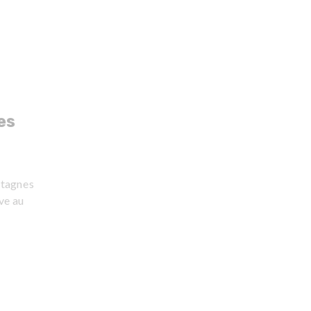
es
ntagnes
ve au