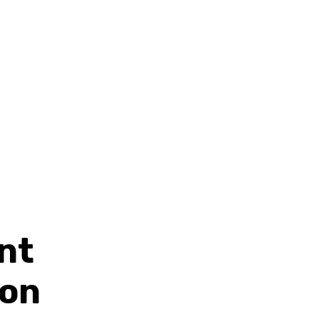
nt
son