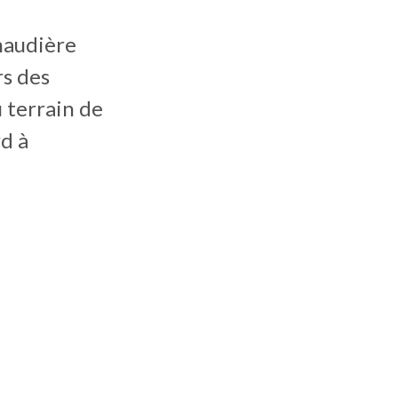
naudière
rs des
 terrain de
d à