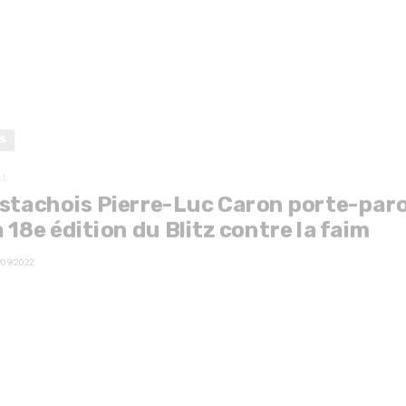
S
LL
stachois Pierre-Luc Caron porte-paro
a 18e édition du Blitz contre la faim
/09/2022