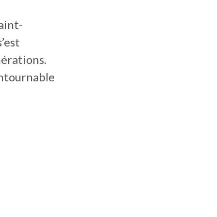
aint-
’est
érations.
ontournable