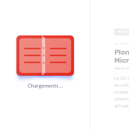
NOUVE
MICROBR
Plon
Micr
Publié le
19
Le 23-2
en coll
Chargements ...
cowboy
country
artisan