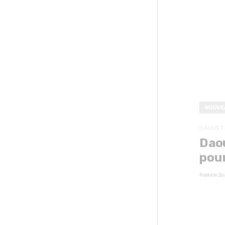
NOUVE
DAOUST
Dao
pour
Publié le
26