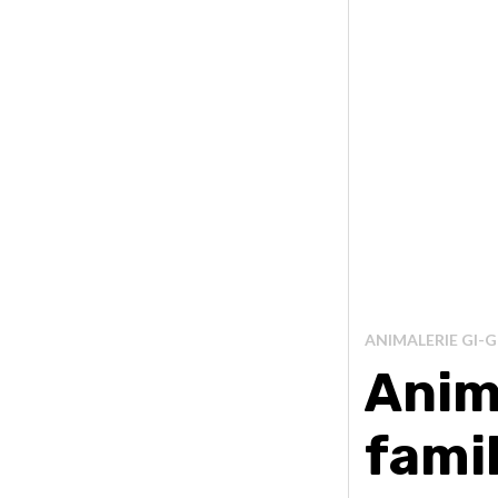
ANIMALERIE GI-G
Anima
famil