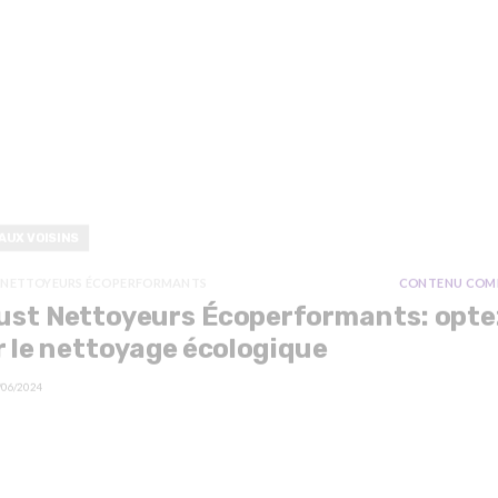
AUX VOISINS
 NETTOYEURS ÉCOPERFORMANTS
CONTENU COM
ust Nettoyeurs Écoperformants: opte
 le nettoyage écologique
/06/2024