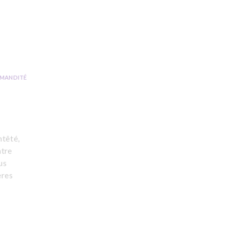
MANDITÉ
ntêté,
ntre
us
ères