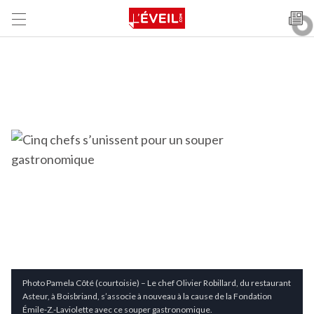
Photo Pamela Côté (courtoisie) – Le chef Olivier Robillard, du restaurant
Asteur, à Boisbriand, s’associe à nouveau à la cause de la Fondation
Émile-Z.-Laviolette avec ce souper gastronomique.