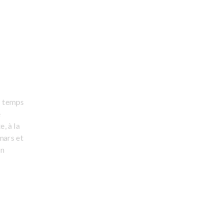
e temps
e
, à la
mars et
in