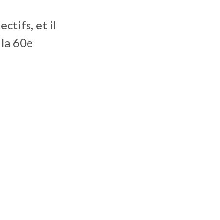
ctifs, et il
 la 60e