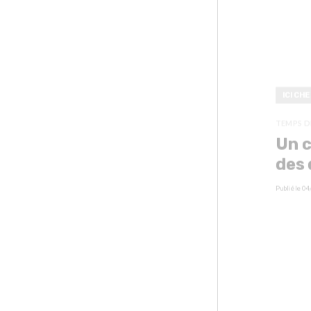
ICI CH
TEMPS D
Un c
des 
Publié le
04