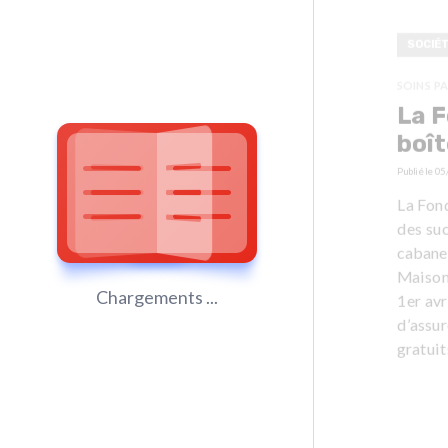
SOCIÉ
SOINS PA
La F
boît
Publié le
05
La Fond
des suc
cabane 
Maison 
Chargements ...
1er avr
d’assur
gratui