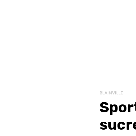
BLAINVILLE
Sport
sucré