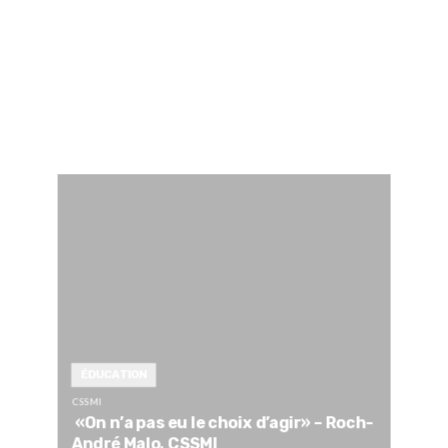
ÉDUCATION
CSSMI
«On n’a pas eu le choix d’agir» – Roch-
André Malo, CSSMI