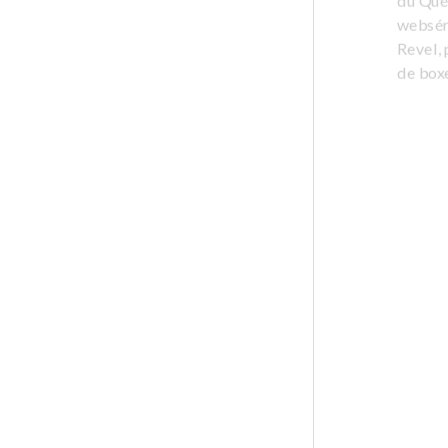
du Québ
webséri
Revel, 
de box