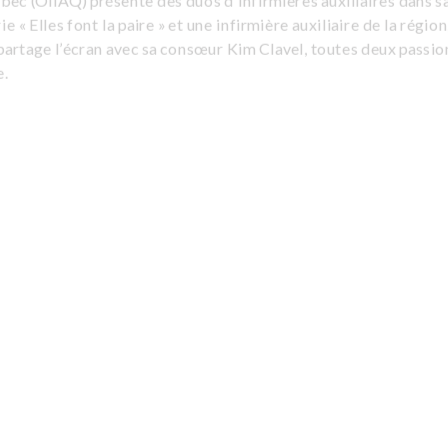
ec (OIIAQ) présente des duos d’infirmières auxiliaires dans s
e « Elles font la paire » et une infirmière auxiliaire de la région
partage l’écran avec sa consœur Kim Clavel, toutes deux passi
e.