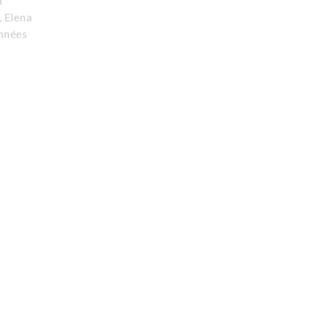
a
, Elena
onnées