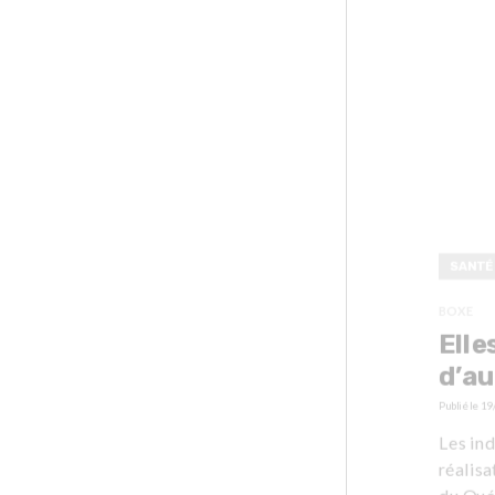
SANTÉ
BOXE
Elle
d’au
Publié le
19
Les ind
réalisa