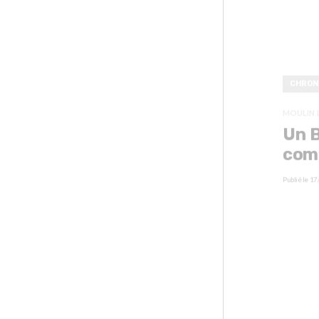
CHRON
MOULIN 
Un B
com
Publié le
17