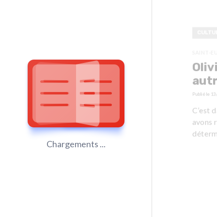
CULTU
SAINT-E
Oliv
aut
Publié le
13
C’est d
avons r
déterm
Chargements ...