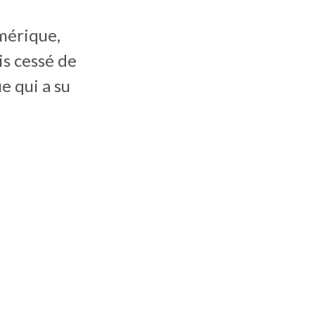
mérique,
is cessé de
e qui a su