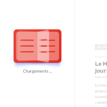
ACTUA
MIRABEL
Le M
jour
Chargements ...
Publié le
05
Le Mou
proposi
novemb
« ambit