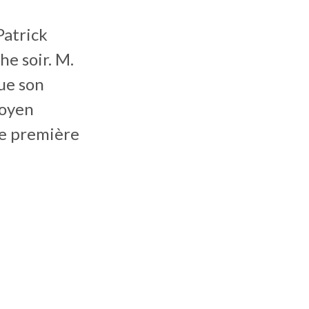
Patrick
he soir. M.
ue son
toyen
ne première