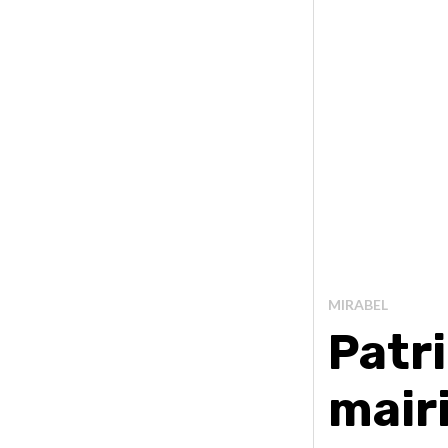
MIRABEL
Patr
mairi