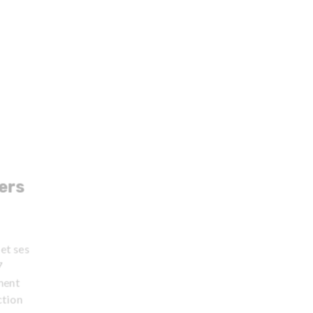
ers
et ses
7
ment
ction