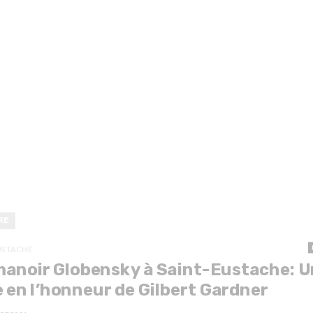
RE
USTACHE
anoir Globensky à Saint-Eustache: U
e en l’honneur de Gilbert Gardner