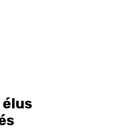
 élus
és