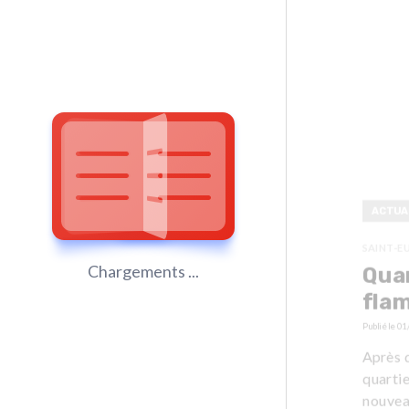
ACTUA
SAINT-E
Chargements ...
Quar
flam
Publié le
01
Après 
quartie
nouvea