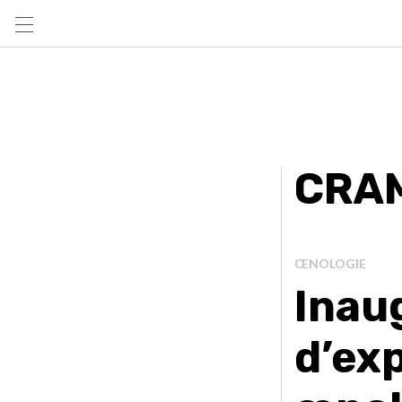
CRA
ŒNOLOGIE
Inau
d’exp