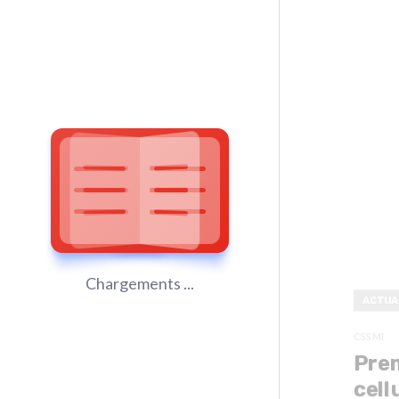
Chargements ...
ACTUA
CSSMI
Prem
cell