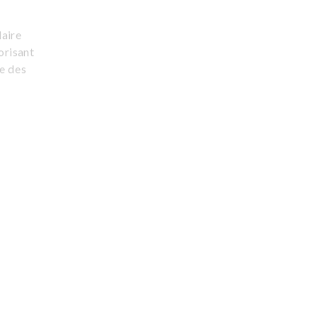
laire
orisant
re des