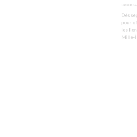
Publié le
12
Dès sep
pour of
les lie
Mille-Î