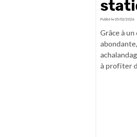
stati
Publié le
05/02/2026
Grâce à un
abondante, 
achalandage
à profiter 