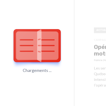
ACTUA
CAMPAGN
Opér
mot
Publié le
24
Les ser
Chargements ...
Québec
intensi
l’opéra