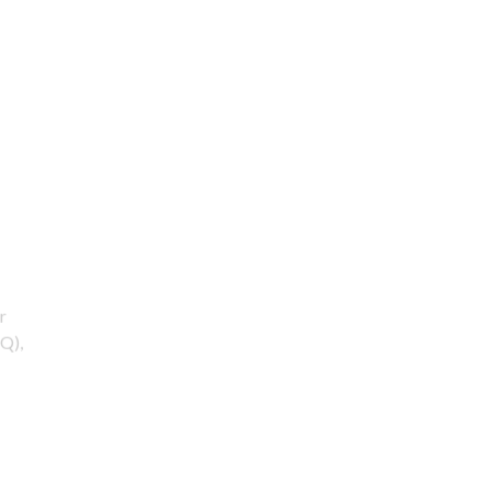
r
Q),