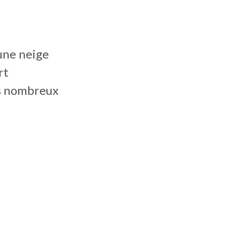
une neige
rt
us nombreux