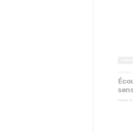
SANTÉ
MIRABEL
Écou
sens
Publié le
11