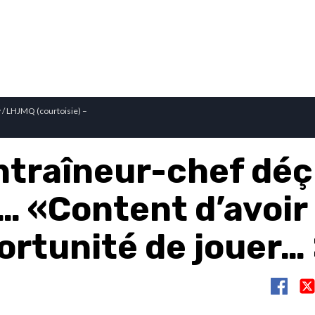
 / LHJMQ (courtoisie) –
ntraîneur-chef déç
… «Content d’avoir
ortunité de jouer…