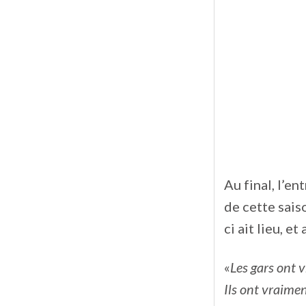
Au final, l’e
de cette sai
ci ait lieu, e
«
Les gars ont 
Ils ont vraimen