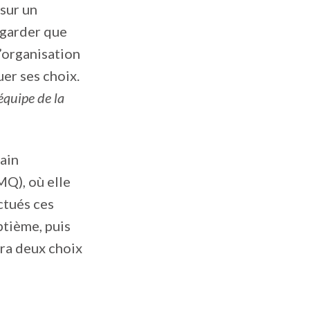
sur un
 garder que
L’organisation
er ses choix.
équipe de la
hain
Q), où elle
ctués ces
ptième, puis
ra deux choix