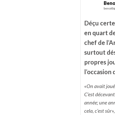
Beno
benoitb
Déçu certes
en quart de
chef de l’A
surtout dé
propres jo
l’occasion 
«
On avait joué
C’est décevant
année; une ann
cela, c’est sûr
»