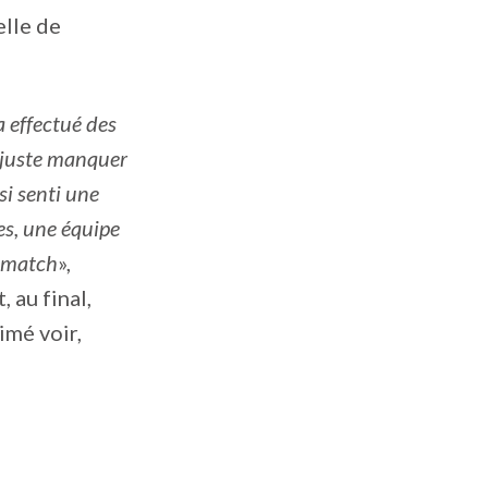
elle de
a effectué des
s juste manquer
si senti une
res, une équipe
n match
»,
 au final,
imé voir,