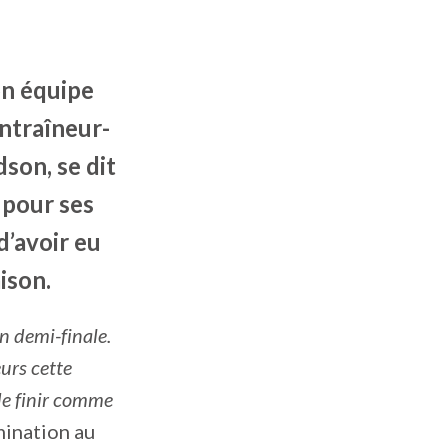
son équipe
entraîneur-
son, se dit
 pour ses
d’avoir eu
ison.
n demi-finale.
urs cette
de finir comme
mination au