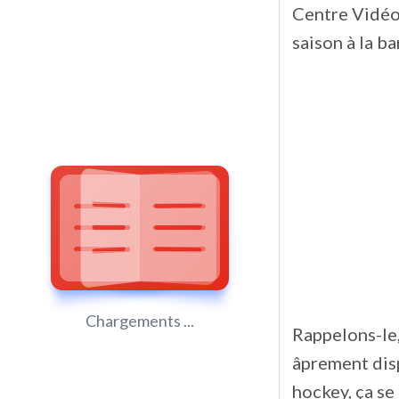
Centre Vidéot
saison à la b
Chargements ...
Rappelons-le,
âprement disp
hockey, ça se 