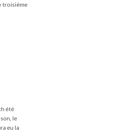
e troisième
ch été
son, le
ra eu la