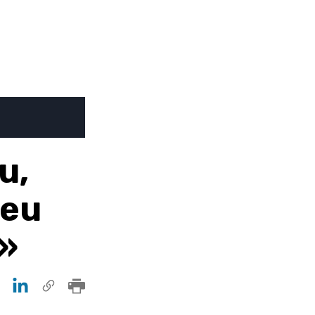
u,
 eu
 »