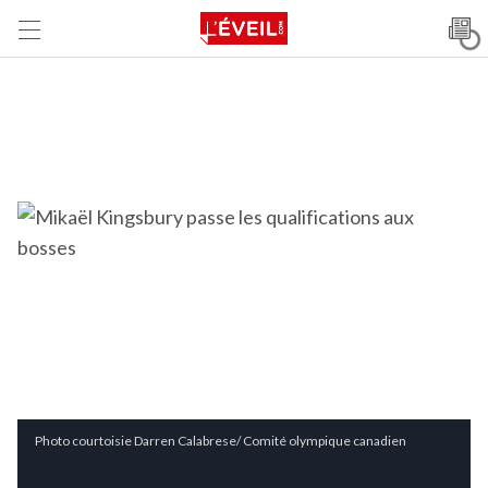
Photo courtoisie Darren Calabrese/ Comité olympique canadien