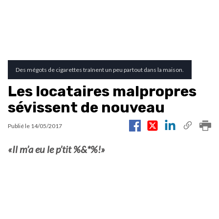
Des mégots de cigarettes traînent un peu partout dans la maison.
Les locataires malpropres
sévissent de nouveau
Publié le
14/05/2017
«Il m’a eu le p’tit %&*%!»