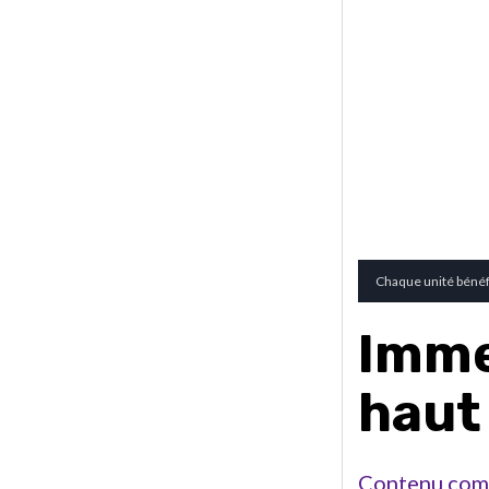
Chaque unité bénéfi
Imme
haut
Contenu com