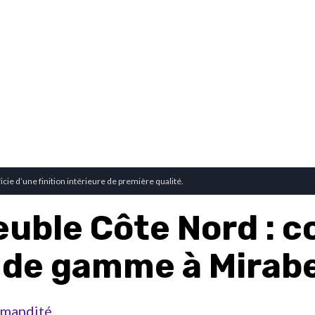
cie d’une finition intérieure de première qualité.
uble Côte Nord : c
 de gamme à Mirabe
mandité