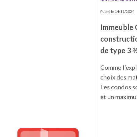
Publié le
14/11/2024
Immeuble C
constructi
de type 3 ½
Comme l’expl
choix des maté
Les condos so
et un maximu