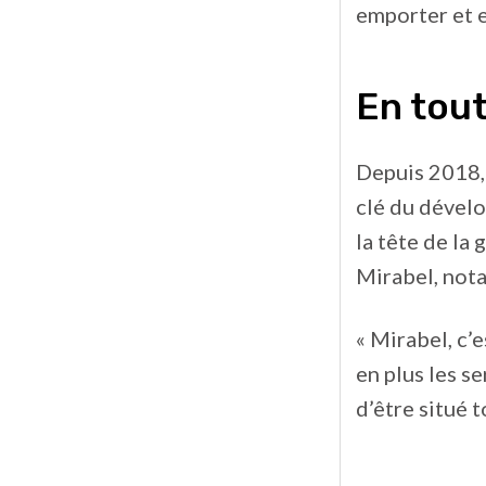
emporter et e
En tou
Depuis 2018, 
clé du dévelo
la tête de la
Mirabel, nota
« Mirabel, c’
en plus les s
d’être situé t