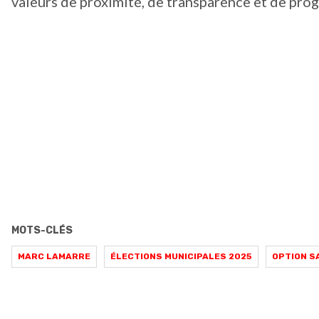
valeurs de proximité, de transparence et de pro
MOTS-CLÉS
MARC LAMARRE
ÉLECTIONS MUNICIPALES 2025
OPTION S