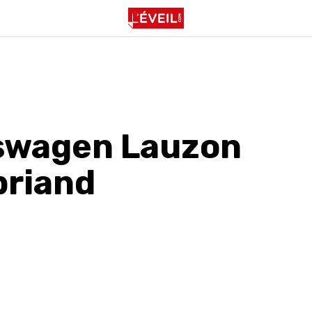
swagen Lauzon
briand