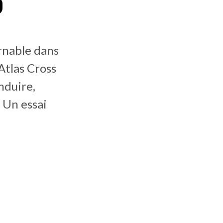
0
rnable dans
Atlas Cross
nduire,
 Un essai