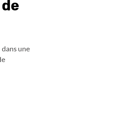
 de
é dans une
de