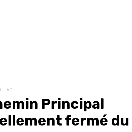
U-LAC
hemin Principal
iellement fermé du