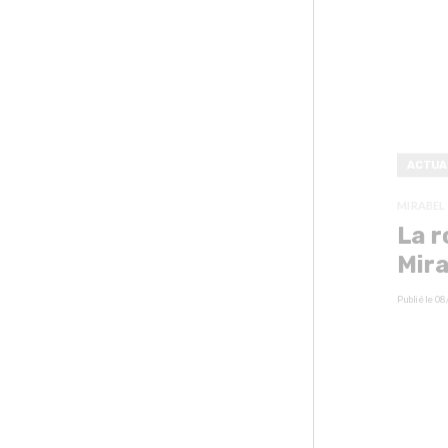
ACTUA
MIRABEL
La r
Mira
Publié le
08