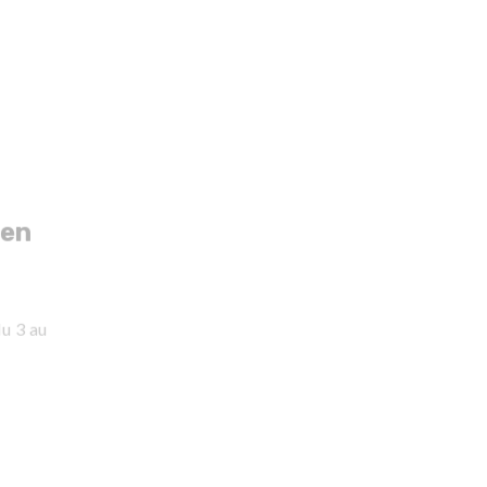
 en
du 3 au