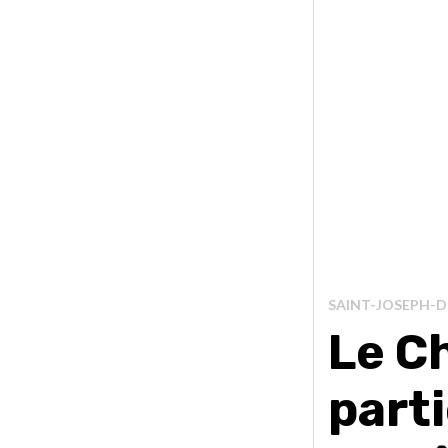
SAINT-JOSEPH-D
Le C
part