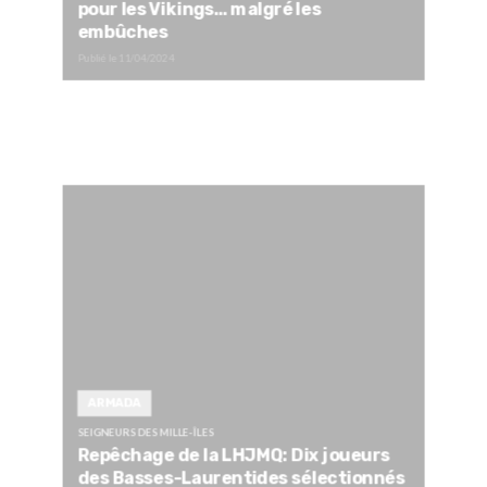
pour les Vikings… malgré les
embûches
Publié le
11/04/2024
ARMADA
SEIGNEURS DES MILLE-ÎLES
Repêchage de la LHJMQ: Dix joueurs
des Basses-Laurentides sélectionnés