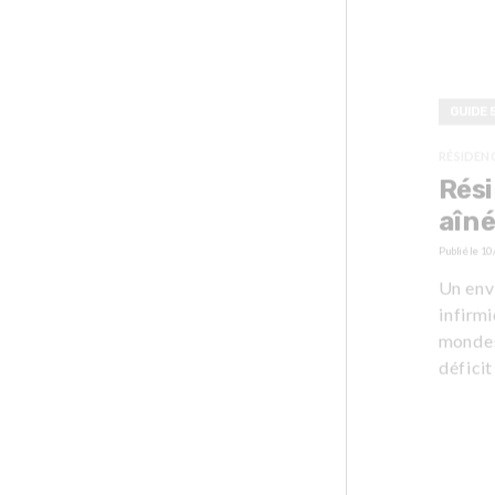
GUIDE 
RÉSIDEN
Rési
aîné
Publié le
10
Un env
infirm
mondes
déficit