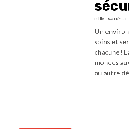
sécu
Publié le
03/11/2021
Un environ
soins et se
chacune! L
mondes aux
ou autre déf