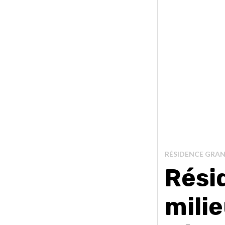
RÉSIDENCE GRA
Rési
milie