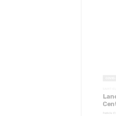
COVID-
SAINT-E
Lan
Cent
Publié le
17