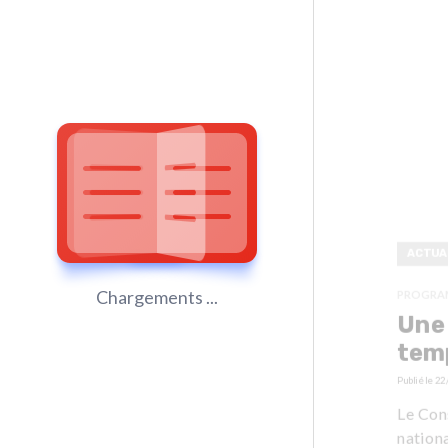
ACTUA
Chargements ...
PROGRA
Une 
temp
Publié le
22
Le Con
nationa