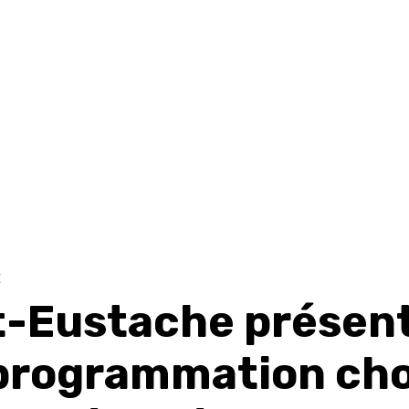
E
t-Eustache présen
programmation ch