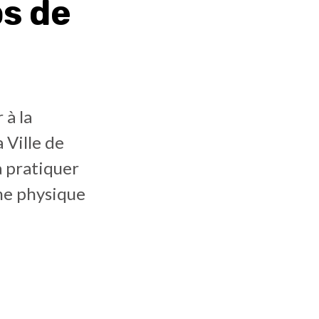
ps de
 à la
 Ville de
à pratiquer
rme physique