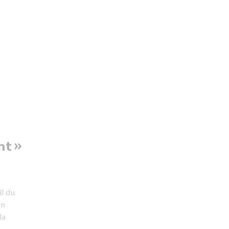
nt »
il du
in
la