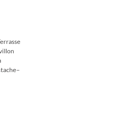
Terrasse
villon
n
ustache–