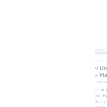
ACTUA
DENIS M
« Un
– M
Publié le
29
Jeudi d
parc Na
donner 
nature 