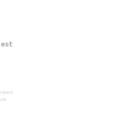
 est
travers
çues