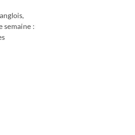
anglois,
te semaine :
es