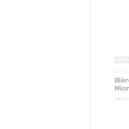
ACTUA
SAINT-E
Bièr
Micr
Publié le
17