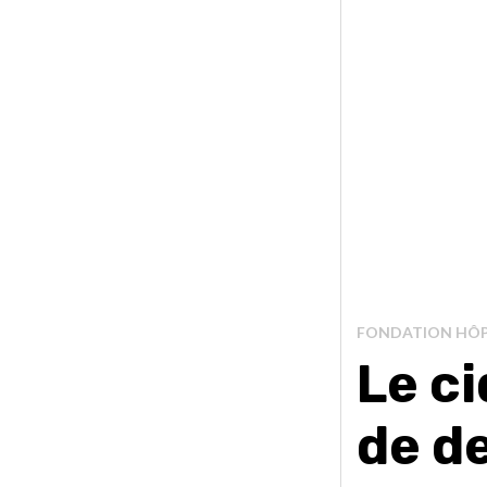
FONDATION HÔP
Le ci
de d