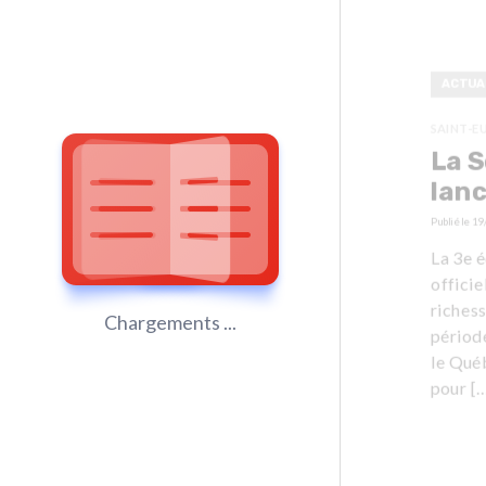
ACTUA
SAINT-E
La S
lan
Publié le
19
La 3e 
officie
richess
Chargements ...
période
le Québ
pour […