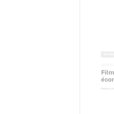
ACTUA
SAINT-E
Film
écon
Publié le
29