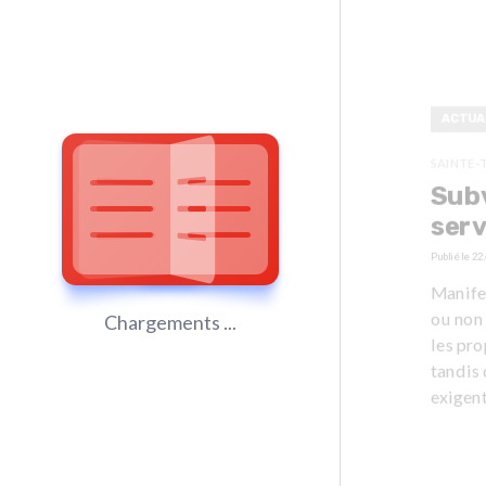
ACTUA
SAINTE-
Subv
serv
Publié le
22
Manifes
ou non 
Chargements ...
les pro
tandis 
exigent