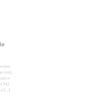
de
onnées
un côté,
ssance
 (CPE)
Le […]