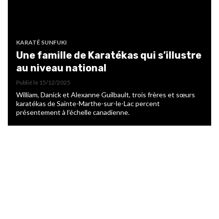
KARATÉ SUNFUKI
Une famille de Karatékas qui s’illustre
au niveau national
Publié le
15/12/2025
William, Danick et Alexanne Guilbault, trois frères et sœurs
karatékas de Sainte-Marthe-sur-le-Lac percent
présentement à l’échelle canadienne.