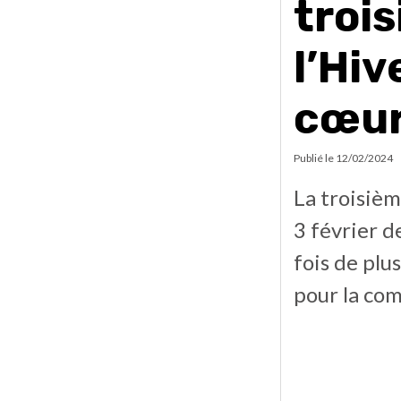
trois
l’Hiv
cœu
Publié le
12/02/2024
La troisièm
3 février 
fois de pl
pour la co