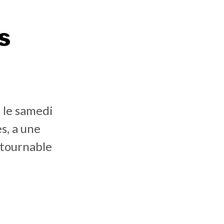
s
e le samedi
s, a une
ntournable