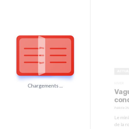
ACTUA
HIVER
Chargements ...
Vagu
con
Publié le
24
Le min
de la 