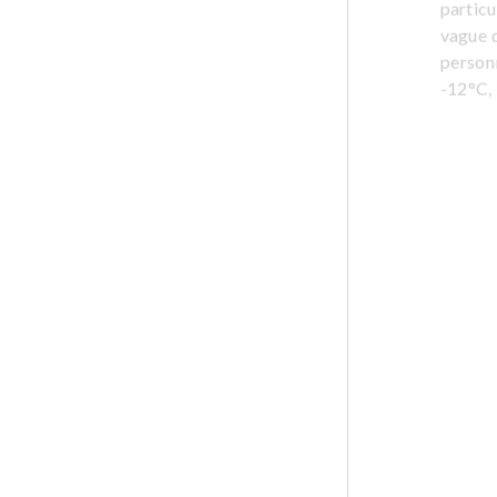
particu
vague d
personn
-12°C, 