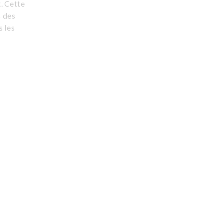
t. Cette
s des
s les