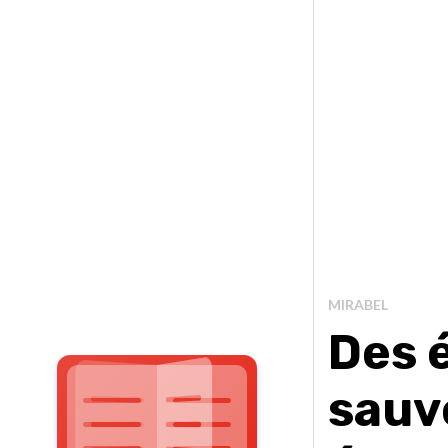
MIRABEL
Des 
sauve