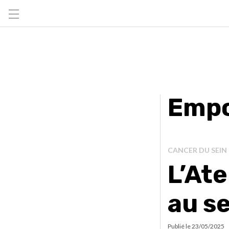
Empo
CANCER DU SEIN
L’Ate
au se
Publié le
23/05/2025