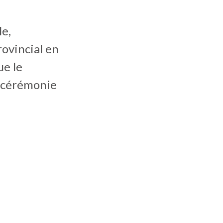
le,
ovincial en
ue le
a cérémonie