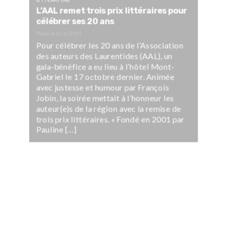
LITTÉRATURE
L’AAL remet trois prix littéraires pour
célébrer ses 20 ans
Publié le
16/11/2021
Pour célébrer les 20 ans de l’Association
des auteurs des Laurentides (AAL), un
gala-bénéfice a eu lieu à l’hôtel Mont-
Gabriel le 17 octobre dernier. Animée
avec justesse et humour par François
Jobin, la soirée mettait à l’honneur les
auteur(e)s de la région avec la remise de
trois prix littéraires. « Fondé en 2001 par
Pauline […]