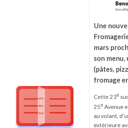
Beno
benoitb
Une nouvel
Fromagerie
mars procha
son menu, 
(pâtes, piz
fromage en 
e
Cette 23
suc
e
25
Avenue et
au volant, d’
extérieure av