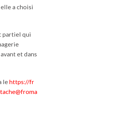
elle a choisi
 partiel qui
magerie
 avant et dans
a le
https://fr
stache@froma