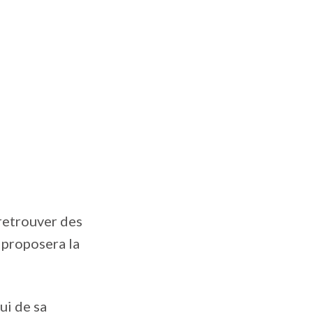
 retrouver des
 proposera la
ui de sa