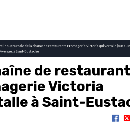
velle succursale de la chaîne de restaurants Fromagerie Victoria qui verra le jour au
 Avenue, à Saint-Eustache
haîne de restauran
agerie Victoria
talle à Saint-Eust