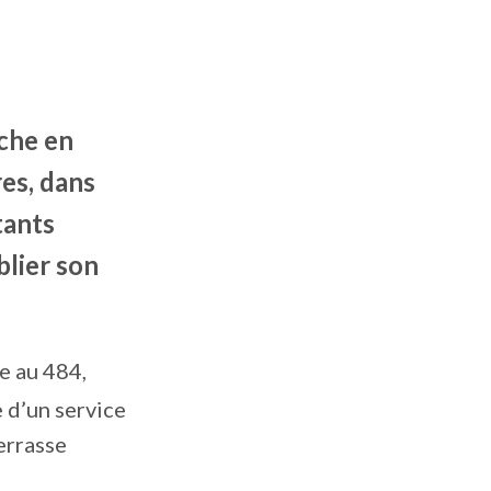
ache en
es, dans
tants
blier son
e au 484,
 d’un service
errasse