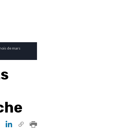
 mois de mars
ts
ache