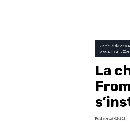
Un visuel de la nou
prochain sur la 25e
La c
From
s’ins
Publié le
16/02/2024