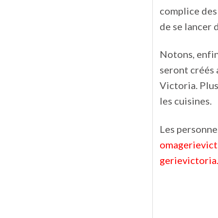
complice des 
de se lancer 
Notons, enfin
seront créés 
Victoria. Plu
les cuisines.
Les personnes
omagerievict
gerievictori