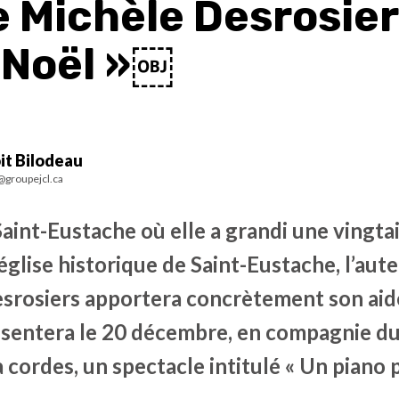
 Michèle Desrosier
 Noël »￼
it Bilodeau
@groupejcl.ca
aint-Eustache où elle a grandi une vingta
glise historique de Saint-Eustache, l’aut
rosiers apportera concrètement son aide à
résentera le 20 décembre, en compagnie du
 cordes, un spectacle intitulé « Un piano 