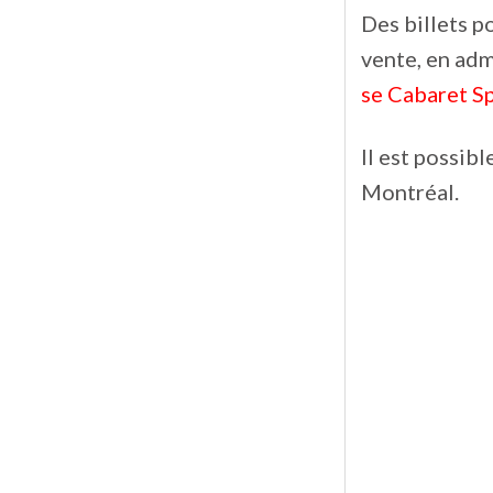
Des billets p
vente, en admi
se Cabaret S
Il est possib
Montréal.