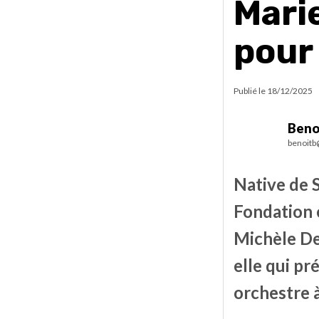
Marie
pour
Publié le
18/12/2025
Beno
benoitb
Native de S
Fondation é
Michèle Des
elle qui p
orchestre à