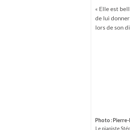
« Elle est bel
de lui donner
lors de son d
Photo : Pierre-
Le pianiste St