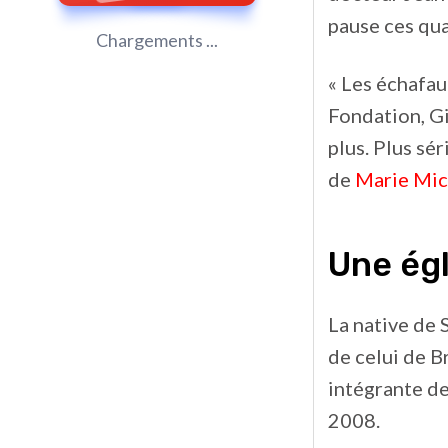
pause ces qua
Chargements ...
« Les échafau
Fondation, Gi
plus. Plus sé
de
Marie Mic
Une égl
La native de 
de celui de B
intégrante de
2008.