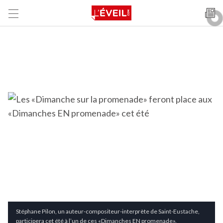
Stéphane Pilon, un auteur-compositeur-interprète de Saint-Eustache,
participera cet été à l’un de ces «Dimanches EN promenade».