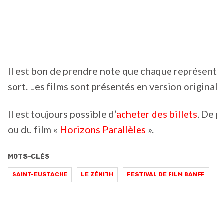
Il est bon de prendre note que chaque représenta
sort. Les films sont présentés en version original
Il est toujours possible d’
acheter des billets
. De
ou du film «
Horizons Parallèles
».
MOTS-CLÉS
SAINT-EUSTACHE
LE ZÉNITH
FESTIVAL DE FILM BANFF