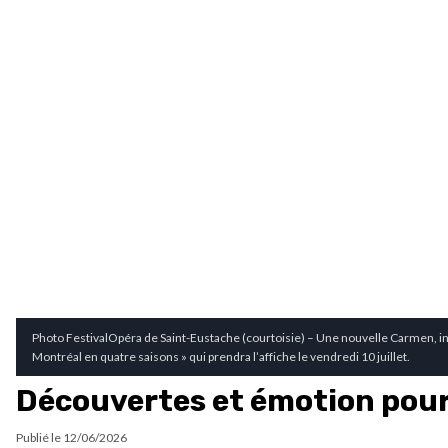
Photo FestivalOpéra de Saint-Eustache (courtoisie) – Une nouvelle Carmen, 
Montréal en quatre saisons » qui prendra l’affiche le vendredi 10 juillet.
Découvertes et émotion pour 
Publié le
12/06/2026