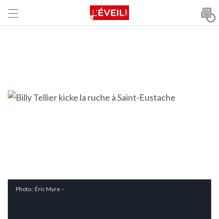
Photo : Éric Myre –