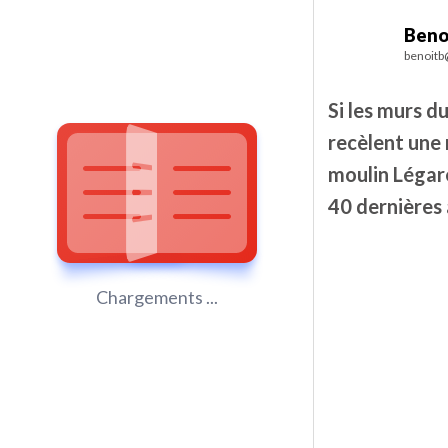
Beno
benoitb
Si les murs d
recèlent une 
moulin Légaré
40 dernières
Chargements ...