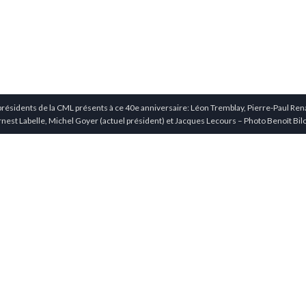
ésidents de la CML présents à ce 40e anniversaire: Léon Tremblay, Pierre-Paul Ren
rnest Labelle, Michel Goyer (actuel président) et Jacques Lecours – Photo Benoît Bi