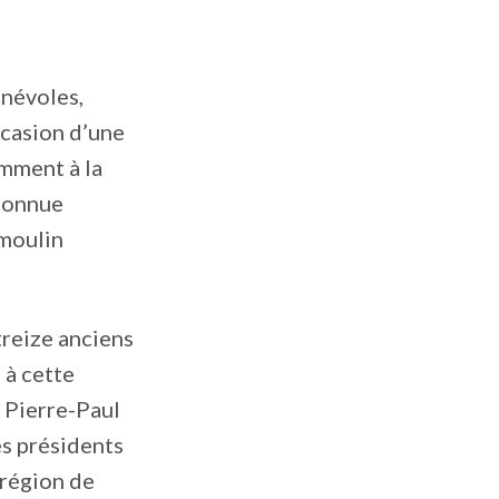
énévoles,
ccasion d’une
emment à la
 connue
 moulin
treize anciens
 à cette
 Pierre-Paul
es présidents
 région de