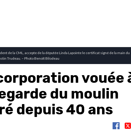
dent de la CML, accepte de la députée Linda Lapointe le certificat signé de la main du
ustin Trudeau. – Photo Benoît Bilodeau
corporation vouée à
egarde du moulin
ré depuis 40 ans