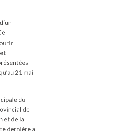
 d’un
Ce
ourir
et
résentées
squ’au 21 mai
icipale du
ovincial de
 et de la
te dernière a