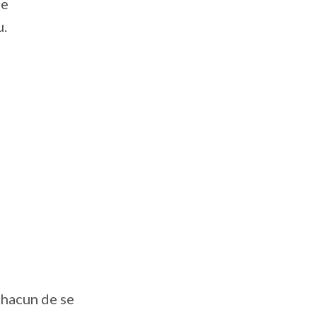
de
u.
chacun de se