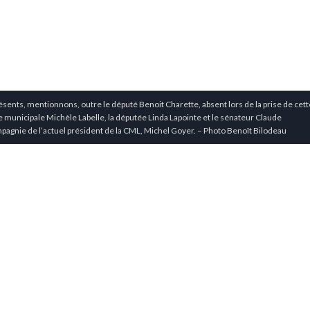
résents, mentionnons, outre le député Benoit Charette, absent lors de la prise de cett
re municipale Michèle Labelle, la députée Linda Lapointe et le sénateur Claude
mpagnie de l’actuel président de la CML, Michel Goyer. – Photo Benoît Bilodeau