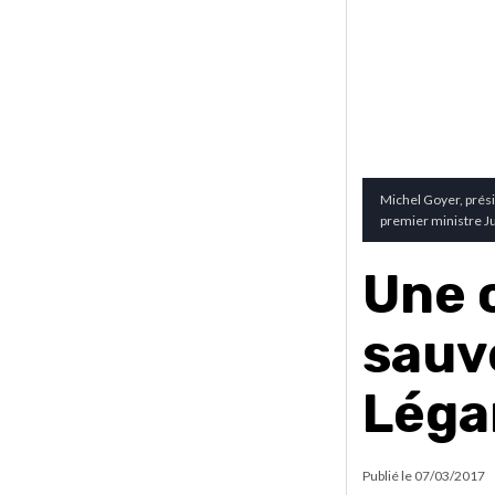
Michel Goyer, prési
premier ministre J
Une 
sauv
Léga
Publié le
07/03/2017