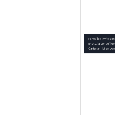
Parmi les invités p
photo, la conseillè
Carignan, ici en co