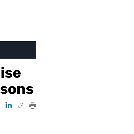
ise
ssons