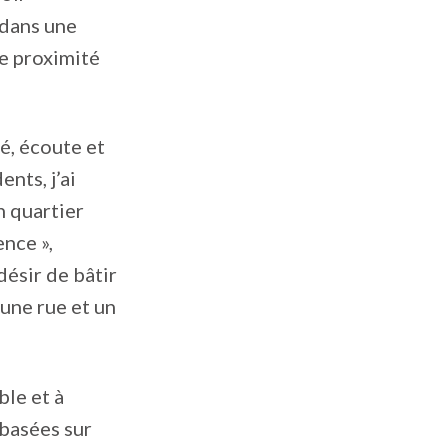
 dans une
e proximité
é, écoute et
nts, j’ai
n quartier
ence »,
désir de bâtir
 une rue et un
le et à
 basées sur