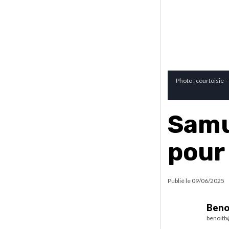
Photo : courtoisie –
Samu
pour 
Publié le
09/06/2025
Beno
benoitb