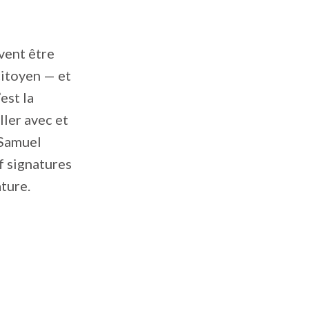
vent être
citoyen — et
est la
ller avec et
 Samuel
f signatures
ture.