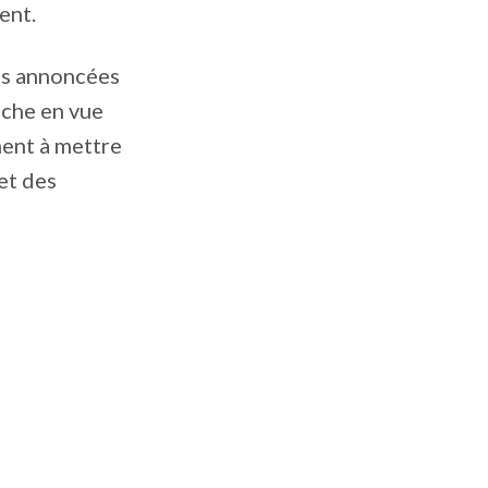
ent.
res annoncées
ache en vue
ment à mettre
et des