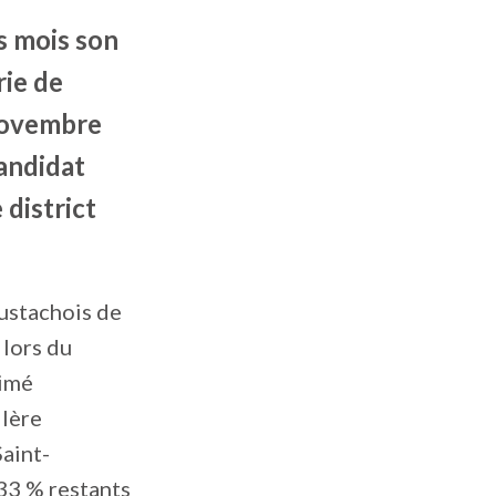
s mois son
rie de
 novembre
candidat
 district
ustachois de
 lors du
rimé
llère
aint-
,33 % restants