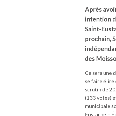
Après avoi
intention d
Saint-Eust
prochain, 
indépendant
des Moisso
Ce sera une 
se faire élire
scrutin de 20
(133 votes) et
municipale so
Eustache – Éq