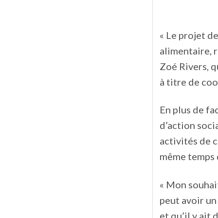
« Le projet de
alimentaire, 
Zoé Rivers, q
à titre de coo
En plus de fa
d’action soci
activités de 
même temps qu
« Mon souhait
peut avoir un
et qu’il y ait