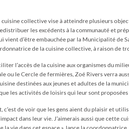
 cuisine collective vise à atteindre plusieurs object
redistribuer les excédents à la communauté et prépar
ui vient d’être embauchée par la Municipalité de 
rdonnatrice de la cuisine collective, à raison de tr
ciliter l’accès de la cuisine aux organismes du mili
ale ou le Cercle de fermières, Zoé Rivers verra aus
cuisine destinées aux jeunes et adultes de la munici
e les activités de loisirs qui leur sont proposées 
, c’est de voir que les gens aient du plaisir et uti
 impact dans leur vie. J’aimerais aussi que cette c
 de la vie dans cet espace », lance la coordonnatrice.