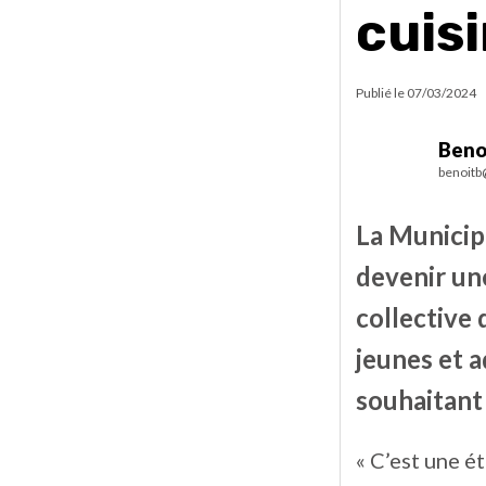
cuisi
Publié le
07/03/2024
Beno
benoitb
La Municipa
devenir un
collective 
jeunes et a
souhaitant
« C’est une ét