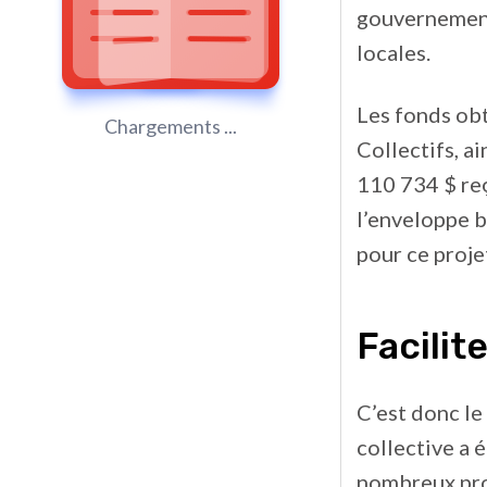
gouvernement
locales.
Les fonds obt
Chargements ...
Collectifs, a
110 734 $ reç
l’enveloppe b
pour ce proje
Facilit
C’est donc le
collective a 
nombreux prof