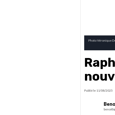
Photo Véronique Dé
Rapha
nouv
Publié le
11/08/2025
Beno
benoitb