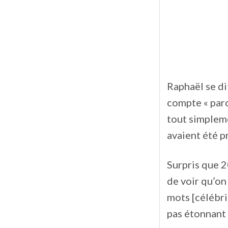
Raphaël se di
compte « parc
tout simpleme
avaient été p
Surpris que 20
de voir qu’on
mots [célébri
pas étonnant f