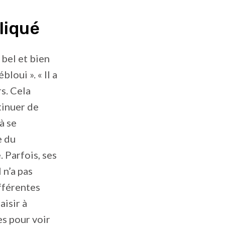
liqué
 bel et bien
loui ». « Il a
s. Cela
tinuer de
à se
e du
 Parfois, ses
 n’a pas
ifférentes
aisir à
es pour voir