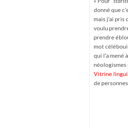
« Pour
‘’
starst
donné que c’es
mais j’ai pris
voulu prendre
prendre éblou
mot céléboui 
qui l’a mené 
néologismes 
Vitrine lingu
de personnes 