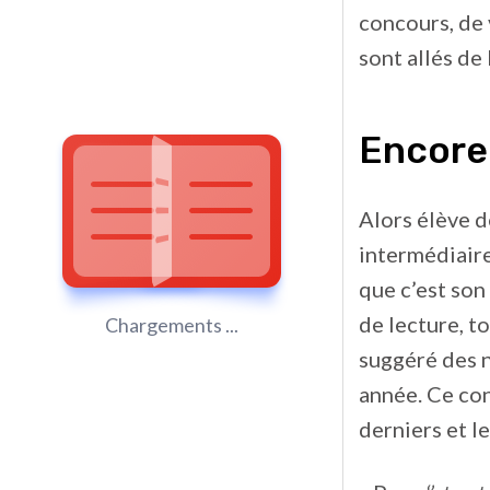
concours, de 
sont allés de
Encore 
Alors élève d
intermédiair
que c’est son
de lecture, to
Chargements ...
suggéré des 
année. Ce con
derniers et l