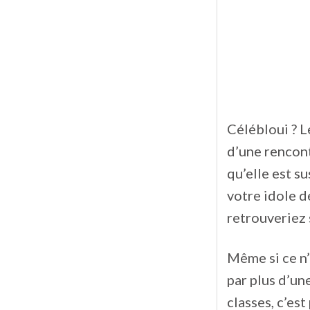
Célébloui ? L
d’une rencont
qu’elle est s
votre idole d
retrouveriez
Même si ce n’
par plus d’une
classes, c’es