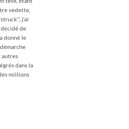
n tête, étant
être vedette,
truck’’, j’ai
i décidé de
 a donné le
a démarche
 autres
tégrés dans la
des millions