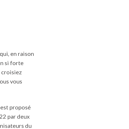
qui, en raison
n si forte
 croisiez
vous vous
 est proposé
022 par deux
anisateurs du