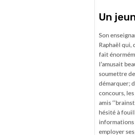
Un jeun
Son enseignan
Raphaël qui, d
fait énormém
l’amusait bea
soumettre de
démarquer; do
concours, les
amis ‘’brainst
hésité à fouil
informations q
employer ses 