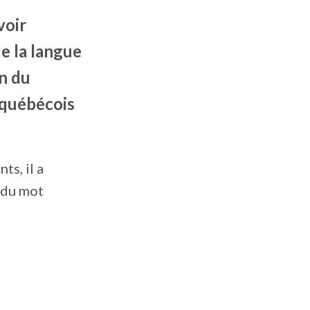
voir
e la langue
on du
e québécois
s, il a
 du mot