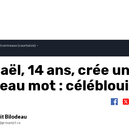
sormeaux (courtoisie) –
ël, 14 ans, crée u
eau mot : célébloui
it Bilodeau
@groupejcl.ca