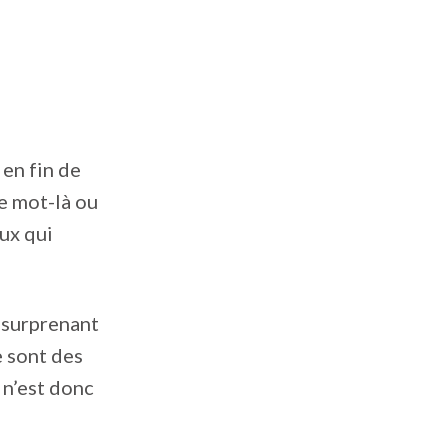
 en fin de
ce mot-là ou
ux qui
t surprenant
e sont des
 n’est donc