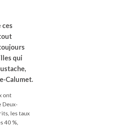
e ces
tout
toujours
lles qui
Eustache,
te-Calumet.
x ont
e Deux-
ts, les taux
es 40 %,