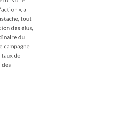
serons une
action », a
ustache, tout
ion des élus,
dinaire du
tte campagne
e taux de
e des