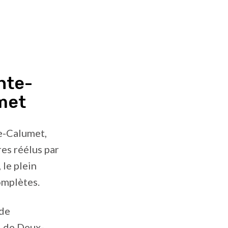
nte-
met
e-Calumet,
res réélus par
 le plein
omplètes.
 de
, de Deux-