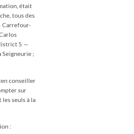
mation, était
che, tous des
— Carrefour-
-Carlos
district 5 —
a Seigneurie ;
en conseiller
ompter sur
les seuls à la
ion :