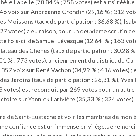
hèle Labelle (70,84 % ; 758 votes) est ainsi réélue
46 voix sur Andréanne Grondin (29,16 % ; 312 votes
des Moissons (taux de participation : 36,68 %), Isa
127 votes) a eu raison, pour un deuxième scrutin de 
te fois-ci, de Samuel Lévesque (12,64 % ; 163 vote
Plateau des Chênes (taux de participation : 30,28 %)
01 % ; 773 votes), anciennement du district du Car
 357 voix sur René Vachon (34,99 % ; 416 votes) ; e
 des Jardins (taux de participation : 26,31 %), Yves
3 votes) est reconduit par 269 votes pour un autr
ictoire sur Yannick Larivière (35,33 % ; 324 votes).
ire de Saint-Eustache et voir les membres de mon 
me confiance est un immense privilège. Je remerci