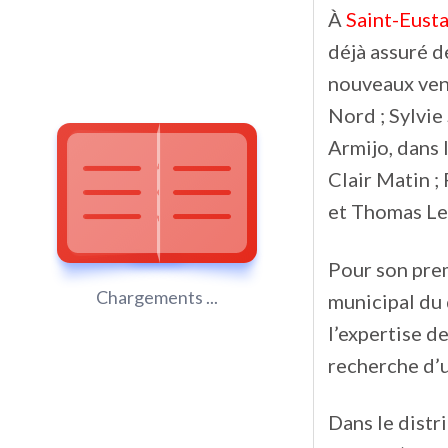
À
Saint-Eust
déjà assuré d
nouveaux venu
Nord ; Sylvie
Armijo, dans l
Clair Matin ;
et Thomas Leb
Pour son pre
Chargements ...
municipal du 
l’expertise d
recherche d’
Dans le distr