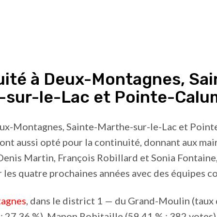
uité à Deux-Montagnes, Sai
-sur-le-Lac et Pointe-Calu
Deux-Montagnes, Sainte-Marthe-sur-le-Lac et Point
 ont aussi opté pour la continuité, donnant aux mai
enis Martin, François Robillard et Sonia Fontaine,
 les quatre prochaines années avec des équipes c
agnes
, dans le district 1 — du Grand-Moulin (taux
 : 27,36 %), Manon Robitaille (59,41 % ; 382 votes)