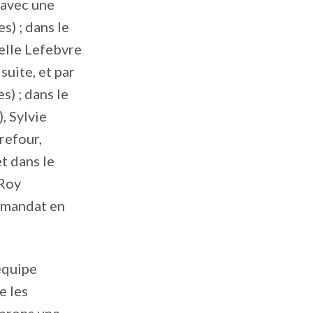
 avec une
) ; dans le
belle Lefebvre
suite, et par
s) ; dans le
, Sylvie
refour,
t dans le
 Roy
e mandat en
équipe
e les