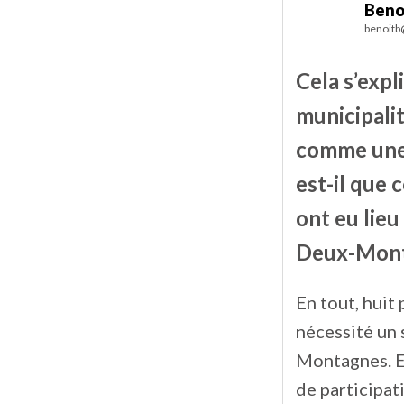
Beno
benoitb
Cela s’expl
municipalit
comme une 
est-il que 
ont eu lie
Deux-Monta
En tout, huit
nécessité un 
Montagnes. En
de participati