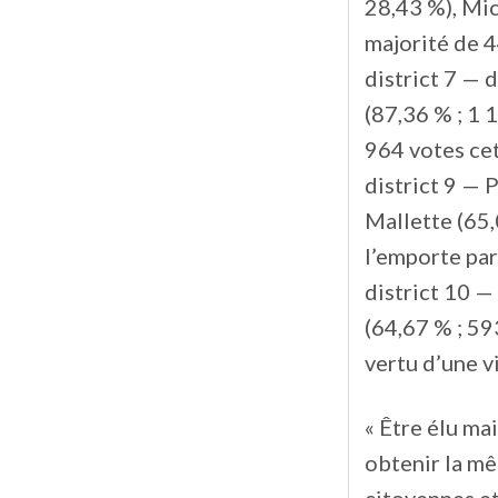
28,43 %), Mic
majorité de 4
district 7 — 
(87,36 % ; 1 
964 votes cet
district 9 — 
Mallette (65,
l’emporte par
district 10 —
(64,67 % ; 59
vertu d’une v
« Être élu ma
obtenir la mê