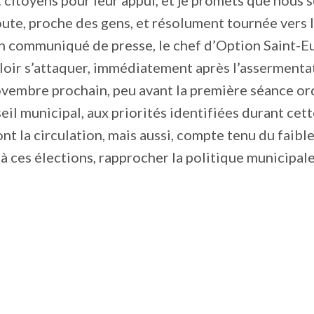
 citoyens pour leur appui, et je promets que nous 
oute, proche des gens, et résolument tournée vers l’
un communiqué de presse, le chef d’Option Saint-E
loir s’attaquer, immédiatement après l’assermentat
ovembre prochain, peu avant la première séance or
il municipal, aux priorités identifiées durant ce
ont la circulation, mais aussi, compte tenu du faibl
 à ces élections, rapprocher la politique municipal