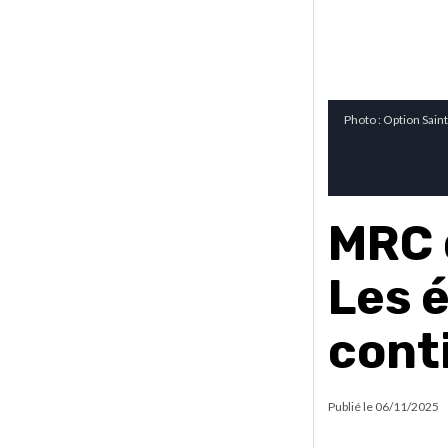
Photo : Option Sain
MRC 
Les 
cont
Publié le
06/11/2025