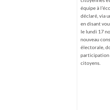
citoyennes et
équipe à l’éc
déclaré, via 
en disant vou
le lundi 17 n
nouveau conse
électorale, d
participation
citoyens.