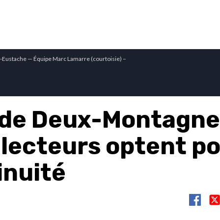
t-Eustache — Équipe Marc Lamarre (courtoisie) –
de Deux-Montagne
électeurs optent po
inuité