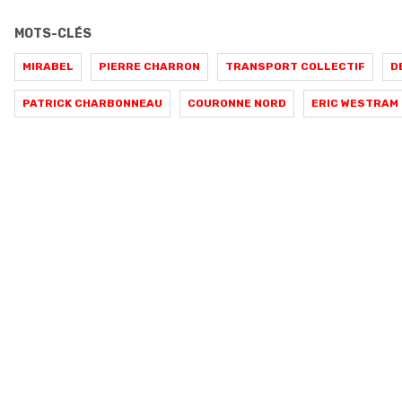
MOTS-CLÉS
MIRABEL
PIERRE CHARRON
TRANSPORT COLLECTIF
D
PATRICK CHARBONNEAU
COURONNE NORD
ERIC WESTRAM