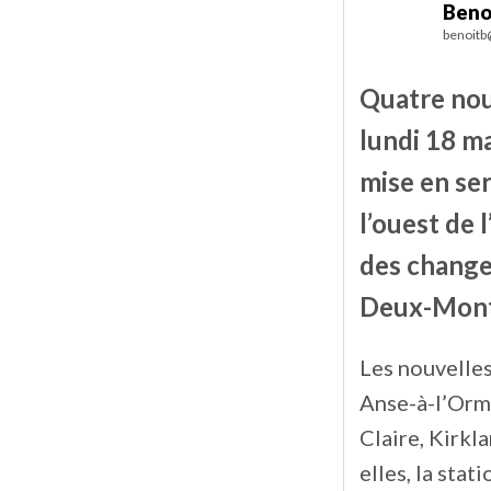
Beno
benoitb
Quatre nou
lundi 18 ma
mise en ser
l’ouest de 
des change
Deux-Mont
Les nouvelles
Anse-à-l’Orme
Claire, Kirkl
elles, la stat