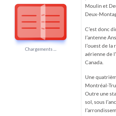
Moulin et Deu
Deux-Montag
C’est donc d
l’antenne Ans
l’ouest de la 
Chargements ...
aérienne de l
Canada.
Une quatrièm
Montréal-Trud
Outre une sta
sol, sous l’a
l’arrondissem