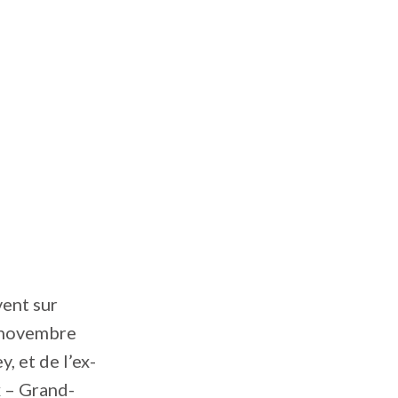
vent sur
e novembre
 et de l’ex-
x – Grand-