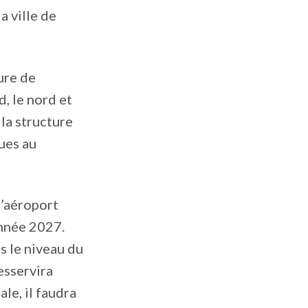
a ville de
ure de
, le nord et
 la structure
ues au
l’aéroport
année 2027.
s le niveau du
esservira
le, il faudra