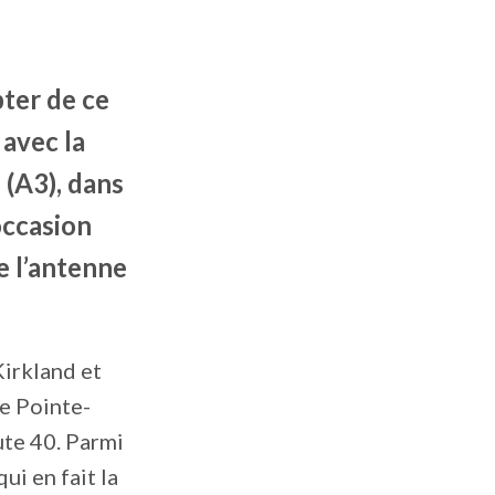
pter de ce
 avec la
 (A3), dans
occasion
e l’antenne
Kirkland et
de Pointe-
ute 40. Parmi
ui en fait la