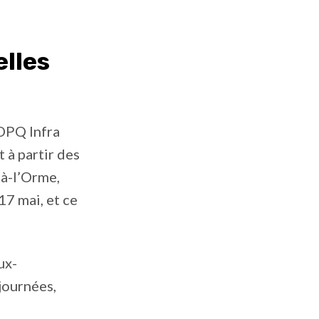
elles
DPQ Infra
 à partir des
-à-l’Orme,
17 mai, et ce
ux-
journées,