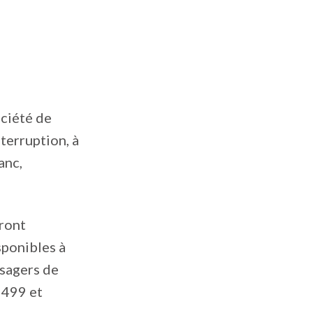
ociété de
terruption, à
anc,
eront
sponibles à
usagers de
 499 et