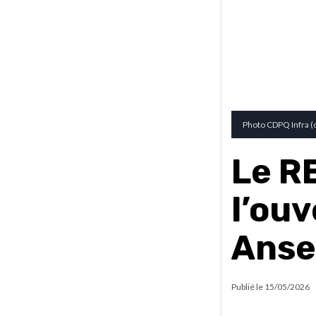
Photo CDPQ Infra (c
Le R
l’ouv
Anse
Publié le
15/05/2026