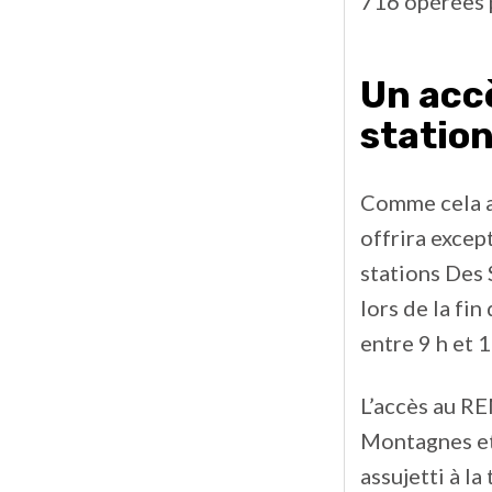
716 opérées p
Un acc
statio
Comme cela a
offrira excep
stations Des 
lors de la fi
entre 9 h et 1
L’accès au RE
Montagnes et
assujetti à la