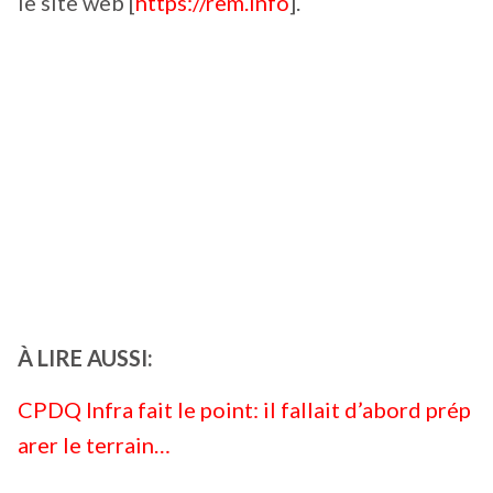
le site web [
https://rem.info
].
À LIRE AUSSI:
CPDQ Infra fait le point: il fallait d’abord prép
arer le terrain…