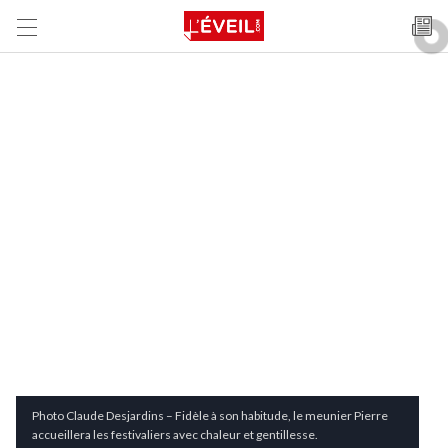
Photo Claude Desjardins – Fidèle à son habitude, le meunier Pierre
accueillera les festivaliers avec chaleur et gentillesse.