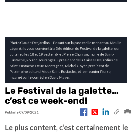
Photo Claude Desjardins – Posant sur la passerelle menant au Moulin
Légaré, ils vous convient à la 36e édition du Festival de la galette, qui
aura lieu les 18 et 19 septembre : Pierre Charron, maire de Saint-
Eustache, Roland Tourangeau, président de la Caisse Desjardins de
Saint-Eustache-Deux-Montagnes, Michel Goyer, président de
Patrimoine culturel Vieux Saint-Eustache, et le meunier Pierre,
incarné par le comédien David Mayer.
Le Festival de la galette…
c’est ce week-end!
Publié le
09/09/2021
Le plus content, c’est certainement le