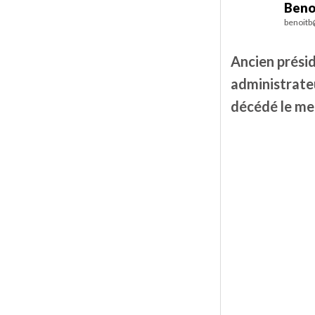
Beno
benoitb
Ancien présid
administrateu
décédé le mer