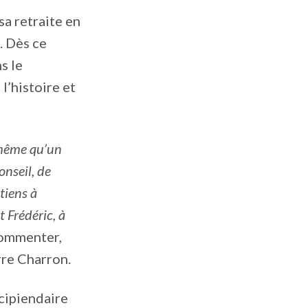
sa retraite en
. Dès ce
s le
l’histoire et
 même qu’un
onseil, de
tiens à
 Frédéric, à
 commenter,
rre Charron.
écipiendaire