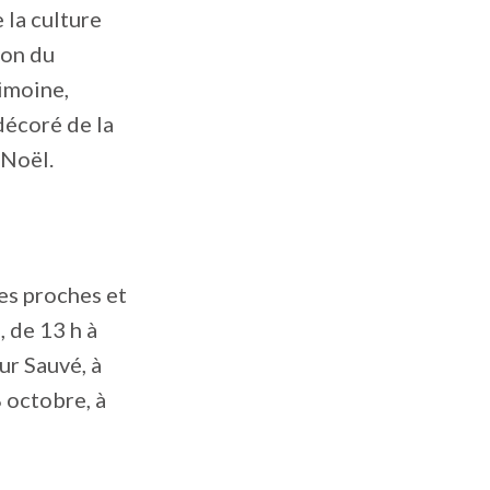
 la culture
ion du
imoine,
décoré de la
 Noël.
es proches et
, de 13 h à
ur Sauvé, à
 octobre, à