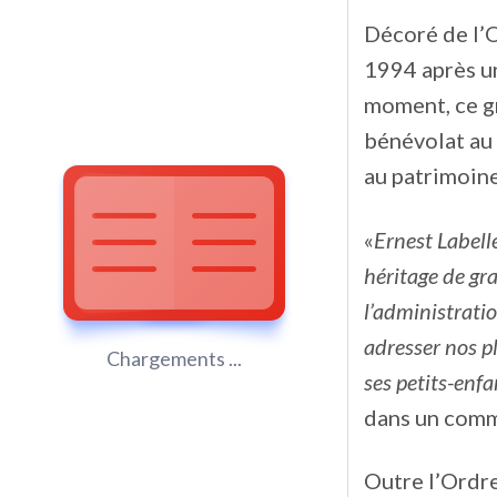
Décoré de l’O
1994 après un
moment, ce g
bénévolat au s
au patrimoine
«
Ernest Labell
héritage de gr
l’administratio
adresser nos p
Chargements ...
ses petits-enf
dans un commu
Outre l’Ordre