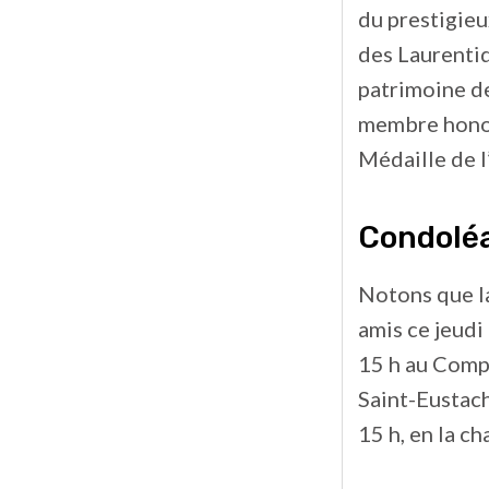
du prestigieu
des Laurentid
patrimoine de
membre honora
Médaille de l
Condolé
Notons que la
amis ce jeudi
15 h au Compl
Saint-Eustac
15 h, en la c