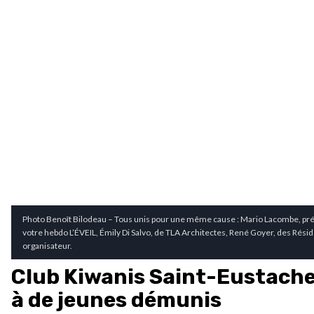
Photo Benoît Bilodeau – Tous unis pour une même cause : Mario Lacombe, prési
votre hebdo L’ÉVEIL, Émily Di Salvo, de TLA Architectes, René Goyer, des Ré
organisateur.
Club Kiwanis Saint-Eustache 
à de jeunes démunis